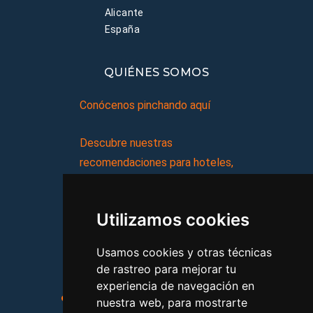
Alicante
España
QUIÉNES SOMOS
Conócenos pinchando aquí
Descubre nuestras
recomendaciones para hoteles,
complejos turísticos, hostales,
vacaciones, paquetes de
Utilizamos cookies
viajes, y mucho más!
Usamos cookies y otras técnicas
MI AGENCIA
de rastreo para mejorar tu
experiencia de navegación en
Aviso legal
Condiciones de uso
nuestra web, para mostrarte